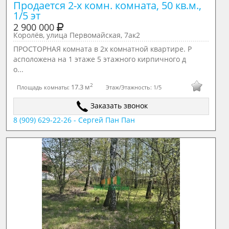
Продается 2-х комн. комната, 50 кв.м., 
1/5 эт
2 900 000
Королёв, улица Первомайская, 7ак2
ПРОСТОРНАЯ кoмнaтa в 2х комнатной квартире. Р
aспoлoжена на 1 этаже 5 этажногo кирпичного д
о...
2
17.3 м
Площадь комнаты:
Этаж/Этажность:
1/5
Заказать звонок
8 (909) 629-22-26 - Сергей Пан Пан