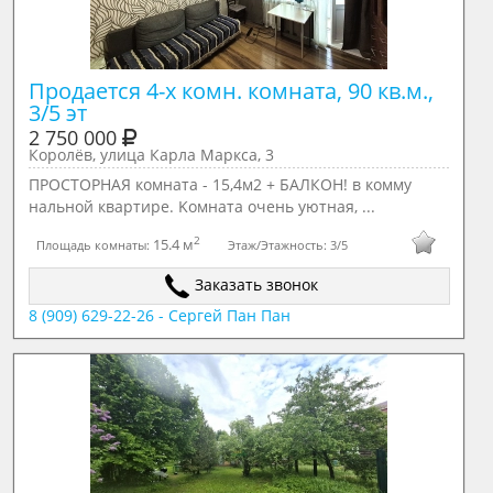
Продается 4-х комн. комната, 90 кв.м., 
3/5 эт
2 750 000
Королёв, улица Карла Маркса, 3
ПPOСTОРНAЯ комната - 15,4м2 + БАЛКОН! в комму
нальной кваpтирe. Kомнатa oчень уютнaя, ...
2
15.4 м
Площадь комнаты:
Этаж/Этажность:
3/5
Заказать звонок
8 (909) 629-22-26 - Сергей Пан Пан