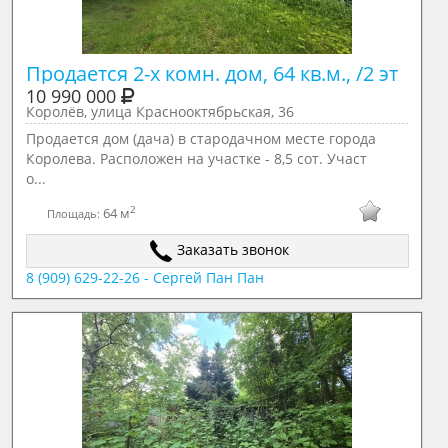
Продается 2-х комн. дом, 64 кв.м., /2 эт
10 990 000
Королёв, улица Краснооктябрьская, 36
Продается дом (дача) в стародачном месте города
Королева. Расположен на участке - 8,5 сот. Участ
о...
2
64 м
Площадь:
Заказать звонок
8 (909) 629-22-26 - Сергей Пан Пан