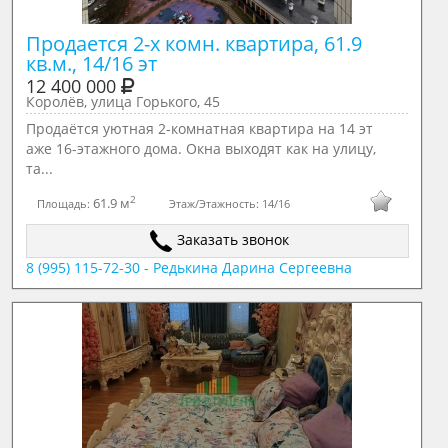
Продается 2-х комн. квартира, 61.9 
кв.м., 14/16 эт
12 400 000
Королёв, улица Горького, 45
Продаётся уютная 2-комнатная квартира на 14 эт
аже 16-этажного дома. Окна выходят как на улицу,
та...
2
61.9 м
Площадь:
Этаж/Этажность:
14/16
Заказать звонок
8 (995) 115-72-30 - Редькина Дарина Сергеевна