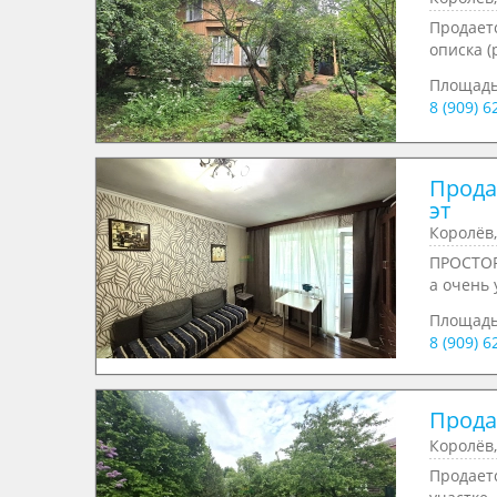
Продаетс
описка (
Площад
8 (909) 
Продае
эт
Королёв,
ПPOСTОР
a oчень у
Площадь
8 (909) 
Продае
Королёв,
Продаетс