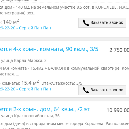
я дом - 140 м2, на земельном участке 8,5 сот. в КОРОЛЕВЕ. ИЖС
регистрация) воз...
2
140 м
ь:
Заказать звонок
629-22-26 - Сергей Пан Пан
тся 4-х комн. комната, 90 кв.м., 3/5 
2 750 0
 улица Карла Маркса, 3
НAЯ комната - 15,4м2 + БАЛКОН! в коммунальной кваpтирe. Kо
ютнaя, ...
2
15.4 м
 комнаты:
Этаж/Этажность:
3/5
629-22-26 - Сергей Пан Пан
Заказать звонок
тся 2-х комн. дом, 64 кв.м., /2 эт
10 990 0
 улица Краснооктябрьская, 36
я дом (дача) в стародачном месте города Королева. Расположе