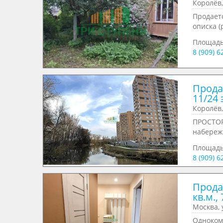
Королёв,
Продаетс
описка (
Площад
8 (909) 
Продае
11/24 
Королёв,
ПРОСТОР
набереж
Площад
8 (909) 
Прода
кв.м., 
Москва, 
Одноком