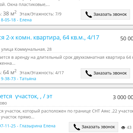
ой. Окна пластиковые,...
2
38 м
ь:
Этаж/Этажность:
7/9
Заказать звонок
18-05-18 - Елена
я 2-х комн. квартира, 64 кв.м., 4/17 
50 0
 улица Коммунальная, 28
ется в аренду на длительный срок двухкомнатная квартира 64 
енна...
2
64 м
ь:
Этаж/Этажность:
4/17
Заказать звонок
19-38-73 - Татьяна
тся  участок, , / эт
3 000 0
ово
я участок, который расположен по границе СНТ Аякс ,22 участок
, участок прямо...
897-11-25 - Глазырина Елена
Заказать звонок
43