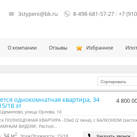
3stypeni@bk.ru
8-498-681-57-27 : +7 (91
О компании
Отзывы
Избранное
Ипот
ется однокомнатная квартира, 34 
4 800 0
 15/18 эт
 Щемилово, улица Орлова, 10
ся ПОЛНОЦЕННАЯ КВАРТИРА -33м2 (2 окна), с БАЛКОНОМ (застек
АМНЫМ ВИДОМ!. Распол...
2
34 м
ь:
Этаж/Этажность:
15/18
Заказать звонок