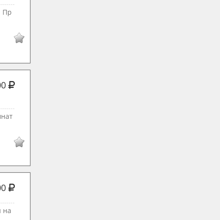
. Пр
00
мнат
00
н на