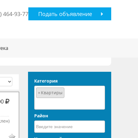
0) 464-93-77
Подать объявление
ека
Категория
×
Квартиры
00
Район
лен)