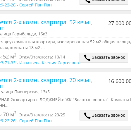
629-22-26 - Сергей Пан Пан
тся 2-х комн. квартира, 52 кв.м., 
27 000 0
эт
улица Гарибальди, 15к3
ся двухкомнатная квартира, изолированная 52 м2 общая площа
илая, комнаты 18 м2 ...
2
52 м
ь:
Этаж/Этажность:
10/14
Заказать звонок
723-71-33 - Игнатьева Ксения Сергеевна
тся 2-х комн. квартира, 70 кв.м., 
16 600 0
эт
 улица Пионерская, 13к5
НАЯ 2х квартира с ЛОДЖИЕЙ.в ЖК "Золотые ворота". Комнаты
Н...
2
70 м
ь:
Этаж/Этажность:
23/25
Заказать звонок
629-22-26 - Сергей Пан Пан