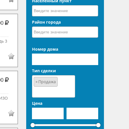
Населенный пункт
Район города
00
дь 3
Номер дома
Тип сделки
00
×
Продажа
 ИЗО
Цена