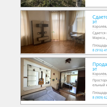
Сдаетс
эт
Королёв,
Сдается 
Маркса, д
Площад
8 (916) 4
Продае
эт
Королёв,
Просторн
ельный к
Площадь
8 (909) 