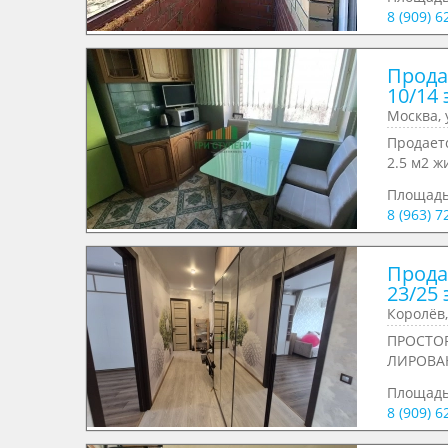
8 (909) 
Продае
10/14 
Москва, 
Продает
2.5 м2 ж
Площад
8 (963) 
Продае
23/25 
Королёв,
ПРОСТОР
ЛИРОВАН
Площад
8 (909) 