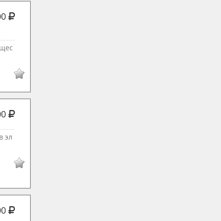
00
ущес
00
в эл
00