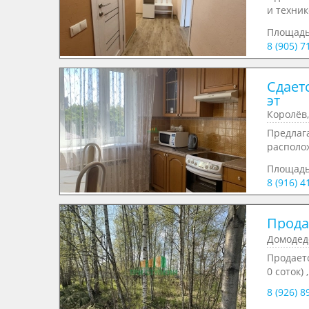
и техник
Площад
8 (905) 7
Сдаетс
эт
Королёв,
Предлага
располож
Площад
8 (916) 4
Продае
Домодед
Продаетс
0 соток) 
8 (926) 