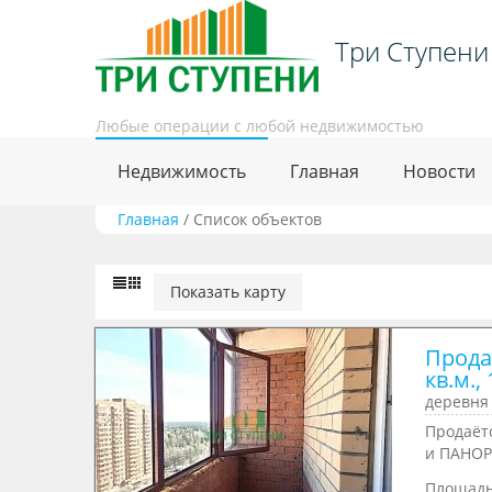
Три Ступени
Любые операции с любой недвижимостью
Недвижимость
Главная
Новости
Главная
/
Список объектов
Показать карту
Прода
кв.м.,
деревня
Продaёт
и ПАНОР
Площад