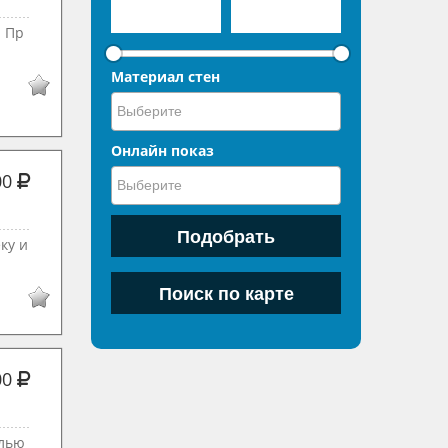
. Пр
Материал стен
Онлайн показ
00
ку и
00
елью