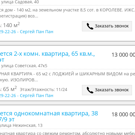
 улица Садовая, 40
я дом - 140 м2, на земельном участке 8,5 сот. в КОРОЛЕВЕ. ИЖС
регистрация) воз...
2
140 м
ь:
Заказать звонок
629-22-26 - Сергей Пан Пан
тся 2-х комн. квартира, 65 кв.м., 
13 000 0
эт
 улица Советская, 47к5
НАЯ КВАРТИРА - 65 м2 с ЛОДЖИЕЙ и ШИКАРНЫМ ВИДОМ на ре
ную. ИЗОЛИРОВ...
2
65 м
ь:
Этаж/Этажность:
11/24
Заказать звонок
629-22-26 - Сергей Пан Пан
ется однокомнатная квартира, 38 
18 000 0
7/9 эт
улица Нежинская, 13
натная квартира со свежим ремонтом, абсолютно новыми меб