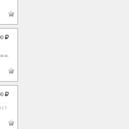
00
кв.м.
00
 ( 1