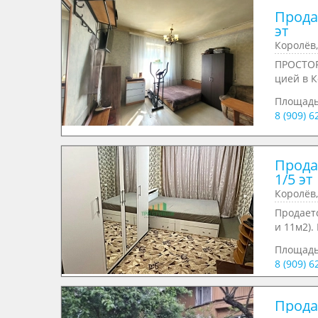
Продае
эт
Королёв,
ПРОСТОРН
цией в К
Площадь
8 (909) 
Продае
1/5 эт
Королёв,
Продает
и 11м2). 
Площад
8 (909) 
Продае