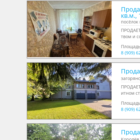
Прода
кв.м., 
посёлок 
ПРОДАЕТ
твом и с
Площад
8 (909) 
Продае
загорянс
ПРОДАЕТ
итном ст
Площад
8 (909) 
Продае
Королёв,