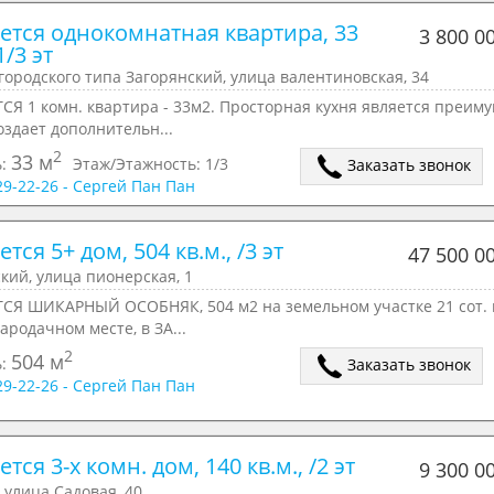
ется однокомнатная квартира, 33 
3 800 0
1/3 эт
городского типа Загорянский, улица валентиновская, 34
СЯ 1 комн. квартира - 33м2. Просторная кухня является преим
оздает дополнительн...
2
33 м
ь:
Этаж/Этажность:
1/3
Заказать звонок
629-22-26 - Сергей Пан Пан
тся 5+ дом, 504 кв.м., /3 эт
47 500 0
кий, улица пионерская, 1
СЯ ШИКАРНЫЙ ОСОБНЯК, 504 м2 на земельном участке 21 сот. 
ародачном месте, в ЗА...
2
504 м
ь:
Заказать звонок
629-22-26 - Сергей Пан Пан
тся 3-х комн. дом, 140 кв.м., /2 эт
9 300 0
 улица Садовая, 40