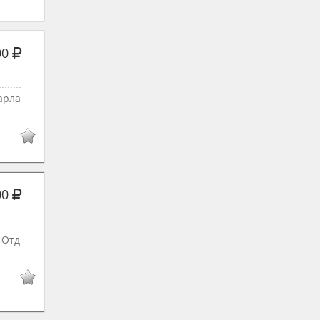
00
арла
00
 Отд