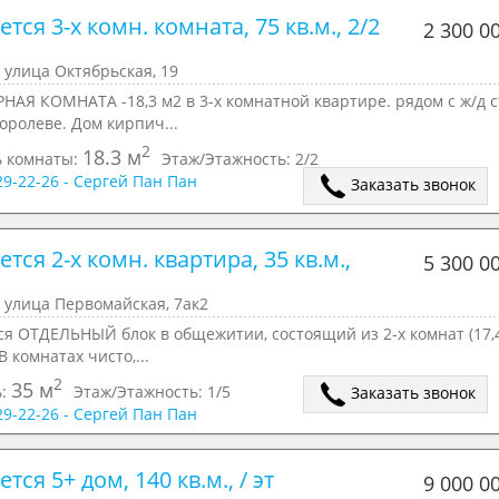
тся 3-х комн. комната, 75 кв.м., 2/2 
2 300 0
 улица Октябрьская, 19
АЯ КОМНАТА -18,3 м2 в 3-х комнатной квартире. рядом с ж/д 
оролеве. Дом кирпич...
2
18.3 м
 комнаты:
Этаж/Этажность:
2/2
629-22-26 - Сергей Пан Пан
Заказать звонок
тся 2-х комн. квартира, 35 кв.м., 
5 300 0
 улица Первомайская, 7ак2
ся ОТДЕЛЬНЫЙ блок в общежитии, состоящий из 2-х комнат (17,
В комнатах чисто,...
2
35 м
ь:
Этаж/Этажность:
1/5
Заказать звонок
629-22-26 - Сергей Пан Пан
тся 5+ дом, 140 кв.м., / эт
9 000 0